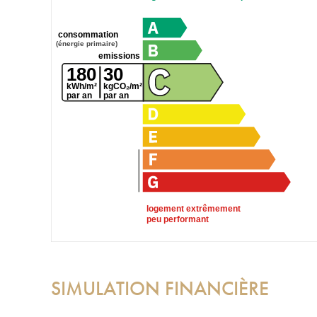
consommation
(énergie primaire)
emissions
180
30
kWh/m²
kgCO₂/m²
par an
par an
logement extrêmement
peu performant
SIMULATION FINANCIÈRE