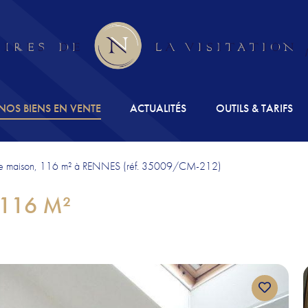
PRÉSENTATION DE L'ETUDE
NOS SERVICES
NOS BIENS EN VENTE
ACTUALITÉS
OUTILS & TARIFS
NOS BIENS EN VENTE
e maison, 116 m² à RENNES (réf. 35009/CM-212)
ACTUALITÉS
 116 M²
OUTILS & TARIFS
ESPACE CLIENT