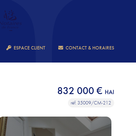
ESPACE CLIENT
CONTACT & HORAIRES
832 000 €
HAI
réf. 35009/CM-212