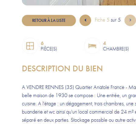
Fiche 5
sur 5
RETOUR À LA LISTE
6
4
PIÈCE(S)
CHAMBRE(S)
DESCRIPTION DU BIEN
A VENDRE RENNES (35) Quartier Anatole France - Mais
belle maison de 1930 se compose : Une entrée, un grand
cuisine. A l'étage : un dégagement, trois chambres, une
buanderie et wc ainsi qu'un local commercial de 24 m² 
séparé en deux parties. Stockage possible ou autre activi