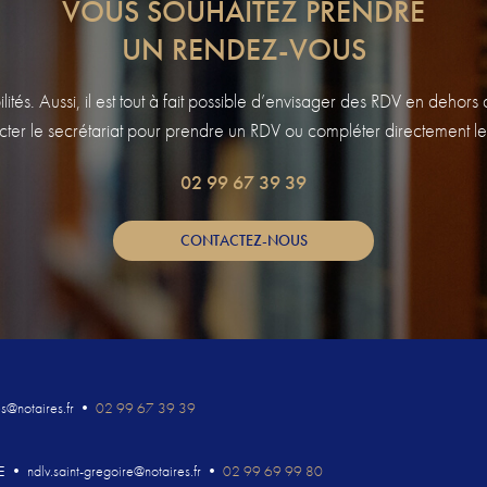
VOUS SOUHAITEZ PRENDRE
UN RENDEZ-VOUS
tés. Aussi, il est tout à fait possible d’envisager des RDV en dehor
ter le secrétariat pour prendre un RDV ou compléter directement le
02 99 67 39 39
CONTACTEZ-NOUS
s@notaires.fr
•
02 99 67 39 39
E
•
ndlv.saint-gregoire@notaires.fr
•
02 99 69 99 80