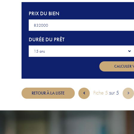
PRIX DU BIEN
€
DURÉE DU PRÊT
15 ans
CALCULER 
Fiche 5
sur 5
RETOUR À LA LISTE