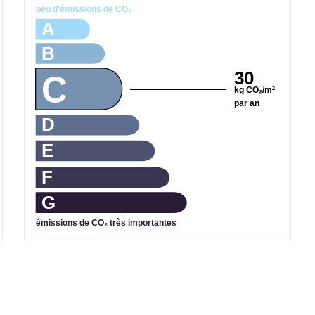
peu d'émissions de CO₂
A
B
30
C
kg CO₂/m²
par an
D
E
F
G
émissions de CO₂ très importantes