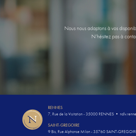
Nous nous adaptons à vos disponibili
N’hésitez pas à contac
RENNES
7, Rue de la Visitation - 35000 RENNES
•
ndlv.renne
SAINT-GREGOIRE
9 Bis, Rue Alphonse Milon - 35760 SAINT-GREGOIR