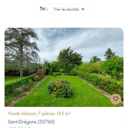
CONTACT & HORAIRES
Tri :
Trier les résultats
Vente Maison 7 pièces 155 m²
Saint-Grégoire (35760)