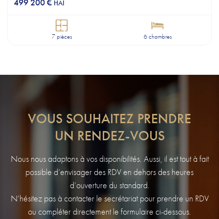
499 200 €
HAI
7 pièces
6 chambres
VOUS SOUHAITEZ PRENDRE
UN RENDEZ-VOUS
Nous nous adaptons à vos disponibilités. Aussi, il est tout à fait
possible d’envisager des RDV en dehors des heures
d’ouverture du standard.
N’hésitez pas à contacter le secrétariat pour prendre un RDV
ou compléter directement le formulaire ci-dessous.