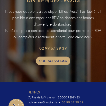
UN RENDEZ-VOUS
CONTACT & HORAIRES
Nous nous adaptons à vos disponibilités. Aussi, il est tout à fait
possible d’envisager des RDV en dehors des heures
d’ouverture du standard.
N’hésitez pas à contacter le secrétariat pour prendre un RDV
ou compléter directement le formulaire ci-dessous.
02 99 67 39 39
CONTACTEZ-NOUS
RENNES
7, Rue de la Visitation - 35000 RENNES
ndlv.rennes@notaires.fr
•
02 99 67 39 39