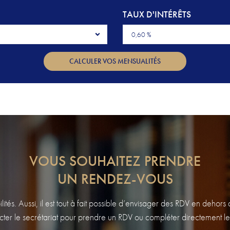
CONTACT & HORAIRES
TAUX D'INTÉRÊTS
0,60 %
CALCULER VOS MENSUALITÉS
VOUS SOUHAITEZ PRENDRE
UN RENDEZ-VOUS
tés. Aussi, il est tout à fait possible d’envisager des RDV en dehor
ter le secrétariat pour prendre un RDV ou compléter directement le