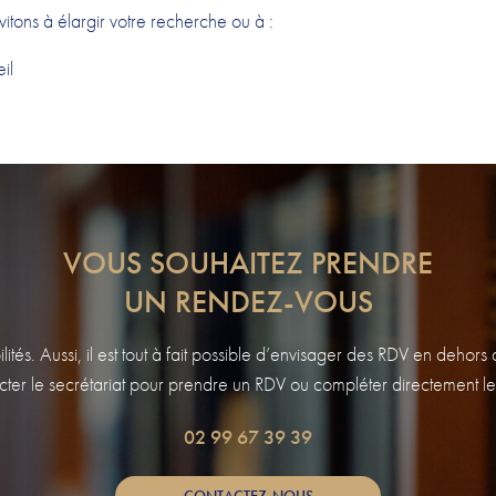
vitons à élargir votre recherche ou à :
CONTACT & HORAIRES
il
VOUS SOUHAITEZ PRENDRE
UN RENDEZ-VOUS
tés. Aussi, il est tout à fait possible d’envisager des RDV en dehor
ter le secrétariat pour prendre un RDV ou compléter directement le
02 99 67 39 39
CONTACTEZ-NOUS